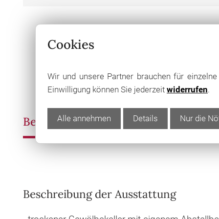
Cookies
Wir und unsere Partner brauchen für einzeln
Einwilligung können Sie jederzeit
widerrufen
.
Alle annehmen
Details
Nur die Nö
Beschreibung
Objektangaben
Au
Beschreibung der Ausstattung