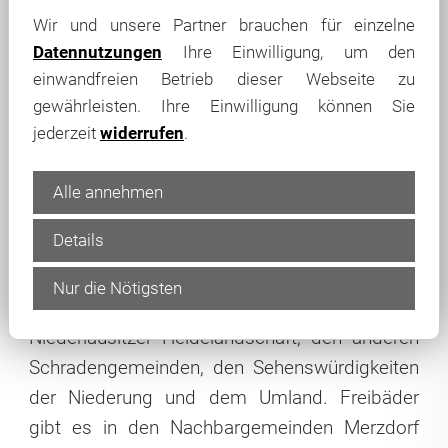
südbrandenburgischen Landkreis Elbe-Elster
Wir und unsere Partner brauchen für einzelne
etwa fünfzig Kilometer nördlich der
Datennutzungen
Ihre Einwilligung, um den
sächsischen Landeshauptstadt Dresden. Die
einwandfreien Betrieb dieser Webseite zu
Gemeinde untergliedert sich in das
gewährleisten. Ihre Einwilligung können Sie
sogenannte Oberdorf, welches sich entlang
jederzeit
widerrufen
.
der L 59 erstreckt und das Unterdorf, in
dessen Zentrum sich ein Dorfanger befindet.
Alle annehmen
Mehrere Rad- und Wanderwege durch das
Details
Gebiet des angrenzenden Schradens
verbinden Gröden mit dem nur wenige
Nur die Nötigsten
Kilometer nördlich gelegenen Naturpark
Niederlausitzer Heidelandschaft, den anderen
Schradengemeinden, den Sehenswürdigkeiten
der Niederung und dem Umland. Freibäder
gibt es in den Nachbargemeinden Merzdorf