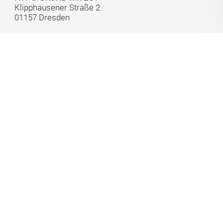
Klipphausener Straße 2
01157 Dresden
Telefon:
0351 479 651 15
Telefax:
0351 479 651 29
E-Mail:
info@hypogrundinvest.de
Bürozeiten:
Montag bis Freitag 09:00 - 19:00 Uhr
Samstag nach Vereinbarung
Kontakt
Impressum
Datenschutz
Webdesign & Seo
www.moderne-medien.gmbh