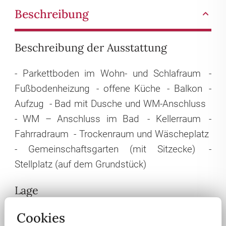
Beschreibung
Beschreibung der Ausstattung
- Parkettboden im Wohn- und Schlafraum
-
Fußbodenheizung
- offene Küche
- Balkon
-
Aufzug
- Bad mit Dusche und WM-Anschluss
- WM – Anschluss im Bad
- Kellerraum
-
Fahrradraum
- Trockenraum und Wäscheplatz
- Gemeinschaftsgarten (mit Sitzecke)
-
Stellplatz (auf dem Grundstück)
Lage
Cookies
Die Wohnanlage liegt am Rande der Dresdner