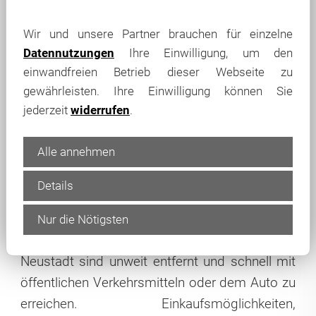
Neustadt im Stadtteil Dresden-Albertstadt,
einem Gründerzeitviertel, welches durch
Wir und unsere Partner brauchen für einzelne
bauliche Attraktivität und dichte Besiedlung
Datennutzungen
Ihre Einwilligung, um den
geprägt ist. Bequem erreicht man das
einwandfreien Betrieb dieser Webseite zu
gewährleisten. Ihre Einwilligung können Sie
"Szenenviertel" der Dresdner Neustadt mit
jederzeit
widerrufen
.
seinen urigen Kneipen und unverwechselbarem
Flair.
Die nah gelegene Königsbrücker Straße
Alle annehmen
ist die Haupttangente für die Nord-Süd-
Verbindung und führt vom Flughafen durch die
Details
Neustadt bis in die Altstadt. Die
Sehenswürdigkeiten des historischen
Nur die Nötigsten
Stadtzentrums und der inneren Dresdner
Neustadt sind unweit entfernt und schnell mit
öffentlichen Verkehrsmitteln oder dem Auto zu
erreichen.
Einkaufsmöglichkeiten,