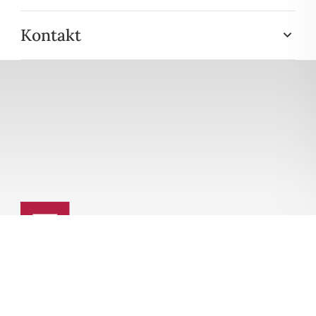
Kontakt
HYPO-GRUND-INVEST
Klipphausener Straße 2
01157 Dresden